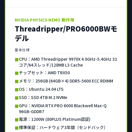
NVIDIA PHYSICS NEMO 動作用
Threadripper/PRO6000BWモ
デル
基本仕様
CPU：AMD Threadripper 9970X 4.0GHz-5.4GHz 32
■
コア/64スレッド/128MB L3 Cache
チップセット：AMD TRX50
■
メモリ：256GB (64GB×4) DDR5-5600 ECC RDIMM
■
OS：Ubuntu 24.04 LTS
■
SSD：SSD 4TB M.2 NVMe
■
GPU：NVIDIA RTX PRO 6000 Blackwell Max-Q
■
96GB-GDDR7
電源：1200W (80PLUS Platinum認証)
■
標準保証：ハードウェア3年間（センドバック）
■