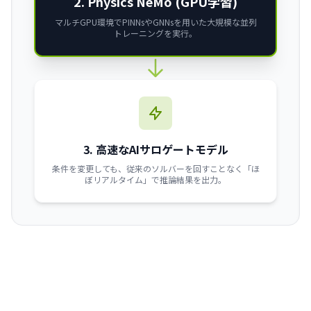
2. Physics NeMo (GPU学習)
マルチGPU環境でPINNsやGNNsを用いた大規模な並列
トレーニングを実行。
3. 高速なAIサロゲートモデル
条件を変更しても、従来のソルバーを回すことなく「ほ
ぼリアルタイム」で推論結果を出力。