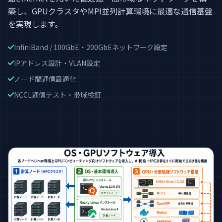
築し、GPUクラスタやMPI並列計算環境に最適な通信基盤
を実現します。
InfiniBand / 100GbE・200GbEネットワーク設定
IPアドレス設計・VLAN設定
ノード間通信最適化
NCCL通信テスト・帯域検証